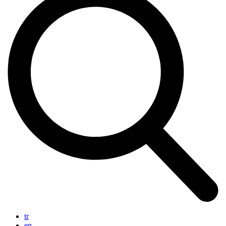
tr
en