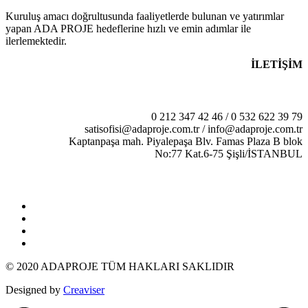
Kuruluş amacı doğrultusunda faaliyetlerde bulunan ve yatırımlar
yapan ADA PROJE hedeflerine hızlı ve emin adımlar ile
ilerlemektedir.
İLETİŞİM
0 212 347 42 46 / 0 532 622 39 79
satisofisi@adaproje.com.tr / info@adaproje.com.tr
Kaptanpaşa mah. Piyalepaşa Blv. Famas Plaza B blok
No:77 Kat.6-75 Şişli/İSTANBUL
©️ 2020 ADAPROJE TÜM HAKLARI SAKLIDIR
Designed by
Creaviser