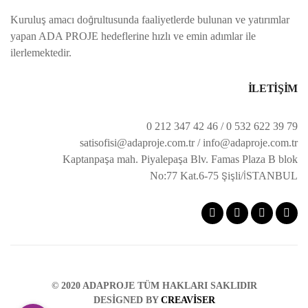
Kuruluş amacı doğrultusunda faaliyetlerde bulunan ve yatırımlar
yapan ADA PROJE hedeflerine hızlı ve emin adımlar ile
ilerlemektedir.
İLETİŞİM
0 212 347 42 46 / 0 532 622 39 79
satisofisi@adaproje.com.tr / info@adaproje.com.tr
Kaptanpaşa mah. Piyalepaşa Blv. Famas Plaza B blok
No:77 Kat.6-75 Şişli/İSTANBUL
©️ 2020 ADAPROJE TÜM HAKLARI SAKLIDIR
DESIGNED BY
CREAVISER